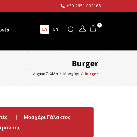
+30 2651 002163
0
ΕΛ
EN
ωνία
Burger
Αρχική Σελίδα
Μοσχάρι
Burger
πές
Μοσχάρι Γάλακτος
ίμανσης