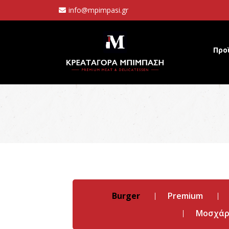
info@mpimpasi.gr
Προ
Burger
Premium
Μοσχάρι