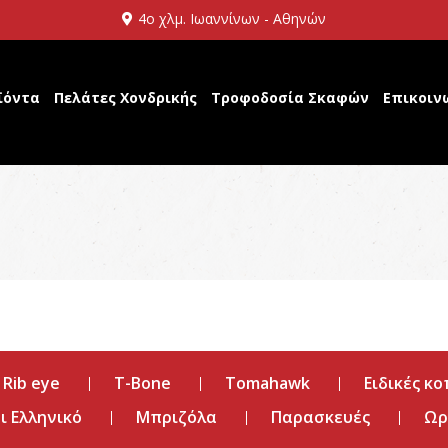
4ο χλμ. Ιωαννίνων - Αθηνών
ϊόντα
Πελάτες Χονδρικής
Τροφοδοσία Σκαφών
Επικοιν
Rib eye
T-Bone
Tomahawk
Ειδικές κο
 Ελληνικό
Μπριζόλα
Παρασκευές
Ωρ