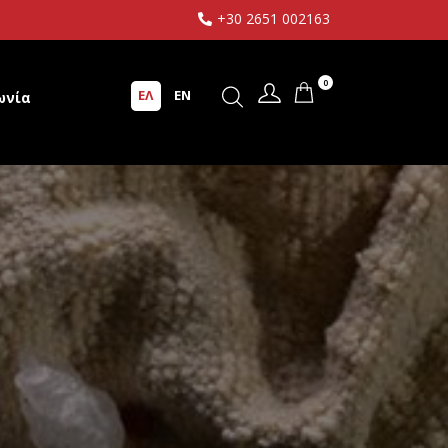
+30 2651 002163
0
ΕΛ
EN
ωνία