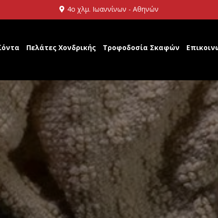
4ο χλμ. Ιωαννίνων - Αθηνών
ϊόντα
Πελάτες Χονδρικής
Τροφοδοσία Σκαφών
Επικοιν