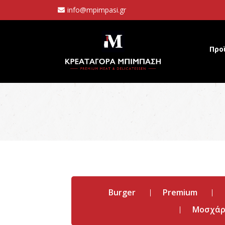
info@mpimpasi.gr
Προ
Burger
Premium
Μοσχάρι