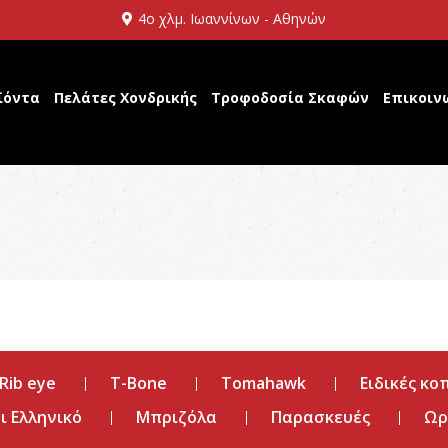
4ο χλμ. Ιωαννίνων - Αθηνών
ϊόντα
Πελάτες Χονδρικής
Τροφοδοσία Σκαφών
Επικοιν
Rib eye
T-Bone
Tomahawk
Ειδικές κο
 Ελληνικό
Μπριζόλα
Παρασκευές
Ωρ