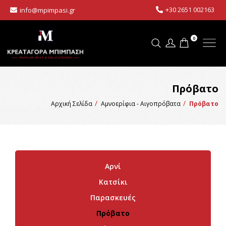
+30 2651 002163
info@mpimpasi.gr
0
Πρόβατο
Αρχική Σελίδα
Αμνοερίφια - Αιγοπρόβατα
Πρόβατο
Αρνί
Κατσίκι
Παρασκευές
Πρόβατο