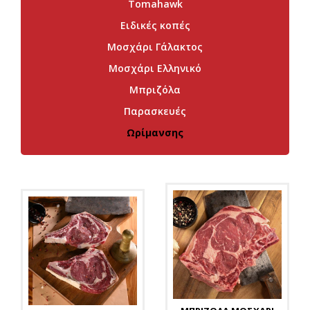
Tomahawk
Ειδικές κοπές
Μοσχάρι Γάλακτος
Μοσχάρι Ελληνικό
Μπριζόλα
Παρασκευές
Ωρίμανσης