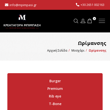
+30 2651 002163
info@mpimpasi.gr
0
Ωρίμανσης
Αρχική Σελίδα
Μοσχάρι
Ωρίμανσης
Burger
Premium
Rib eye
T-Bone