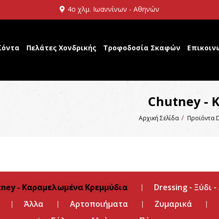
4ο χλμ. Ιωαννίνων - Αθηνών
ϊόντα
Πελάτες Χονδρικής
Τροφοδοσία Σκαφών
Επικοιν
Chutney -
Αρχική Σελίδα
Προϊόντα D
tney - Καραμελωμένα Κρεμμύδια
Dressing - Ξύδι -
Άλλα
Αρτοποιήματα
Ζυμαρικά