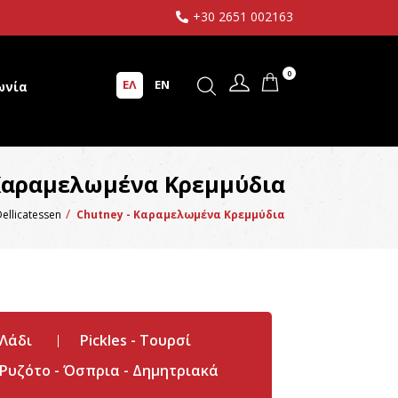
+30 2651 002163
0
ΕΛ
EN
ωνία
 Καραμελωμένα Κρεμμύδια
ellicatessen
Chutney - Καραμελωμένα Κρεμμύδια
 Λάδι
Pickles - Τουρσί
Ρυζότο - Όσπρια - Δημητριακά