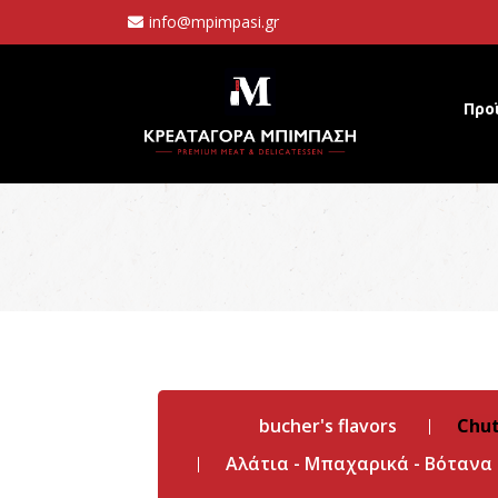
info@mpimpasi.gr
Προ
bucher's flavors
Chu
Αλάτια - Μπαχαρικά - Βότανα